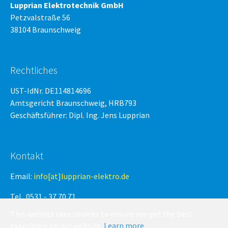
Lupprian Elektrotechnik GmbH
Petzvalstraße 56
38104 Braunschweig
Rechtliches
UST-IdNr. DE114814696
Amtsgericht Braunschweig, HRB793
Geschäftsführer: Dipl. Ing. Jens Lupprian
Kontakt
Email:
info[at]lupprian-elektro.de
Tel. 0531 - 37 70 71
Fax: 0531 - 37 37 71
This website uses cookies to ensure you get the best
experience on our website.
Learn more